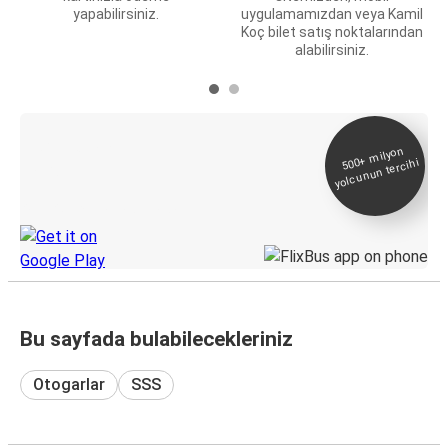
yapabilirsiniz.
uygulamamızdan veya Kamil
Koç bilet satış noktalarından
alabilirsiniz.
E-Bilet ve Canlı
500+
milyon
yolcunun tercihi
Takip
KamilKoc uygulamasını keşfedin
Bu sayfada bulabilecekleriniz
Otogarlar
SSS