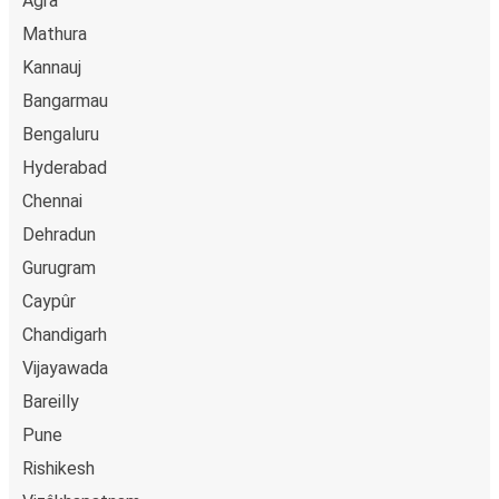
Agra
Mathura
Kannauj
Bangarmau
Bengaluru
Hyderabad
Chennai
Dehradun
Gurugram
Caypûr
Chandigarh
Vijayawada
Bareilly
Pune
Rishikesh