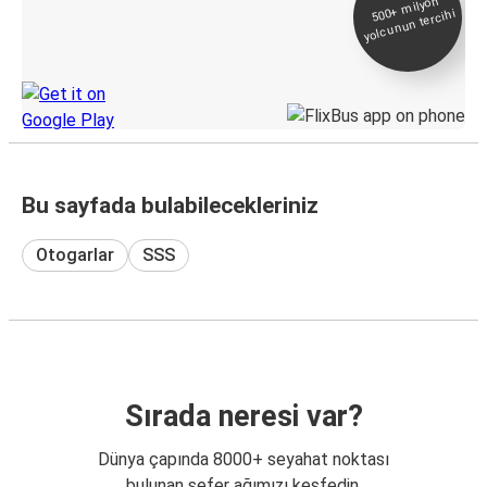
500+
milyon
yolcunun tercihi
Takip
KamilKoc uygulamasını keşfedin
Bu sayfada bulabilecekleriniz
Otogarlar
SSS
Sırada neresi var?
Dünya çapında 8000+ seyahat noktası
bulunan sefer ağımızı keşfedin.