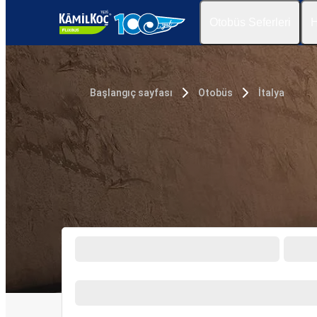
Otobüs Seferleri
H
Başlangıç sayfası
Otobüs
İtalya