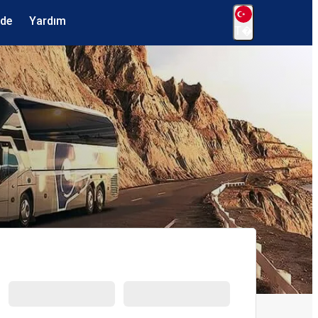
ede
Yardım
T�