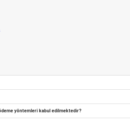
lişmelerden
n
 ödeme yöntemleri kabul edilmektedir?