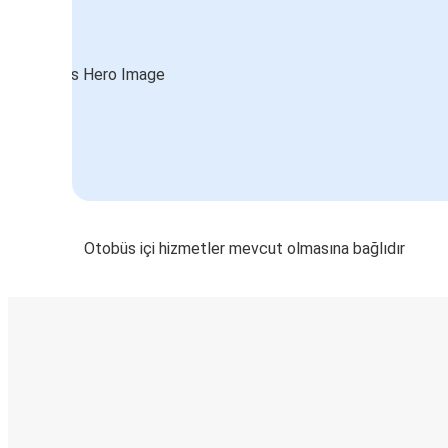
Otobüs içi hizmetler mevcut olmasına bağlıdır
E-Bilet ve Canlı Takip
KamilKoc uygulamasını keşfedin
Seyahatlerinizi organize edin
Biletleriniz