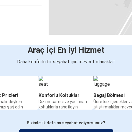
Araç İçi En İyi Hizmet
Daha konforlu bir seyahat için mevcut olanaklar:
k Prizleri
Konforlu Koltuklar
Bagaj Bölmesi
halindeyken
Diz mesafesi ve yaslanan
Ücretsiz içecekler v
nızı şarj edin
koltuklarla rahatlayın
atıştırmalıklar mevc
Bizimle ilk defa mı seyahat ediyorsunuz?