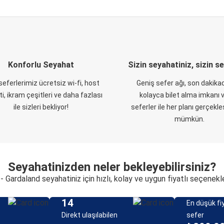
Konforlu Seyahat
Sizin seyahatiniz, sizin s
eferlerimiz ücretsiz wi-fi, host
Geniş sefer ağı, son dakikad
i, ikram çeşitleri ve daha fazlası
kolayca bilet alma imkanı v
ile sizleri bekliyor!
seferler ile her planı gerçekl
mümkün.
Seyahatinizden neler bekleyebilirsiniz?
 - Gardaland seyahatiniz için hızlı, kolay ve uygun fiyatlı seçenekl
14
En düşük fiy
Direkt ulaşılabilen
sefer