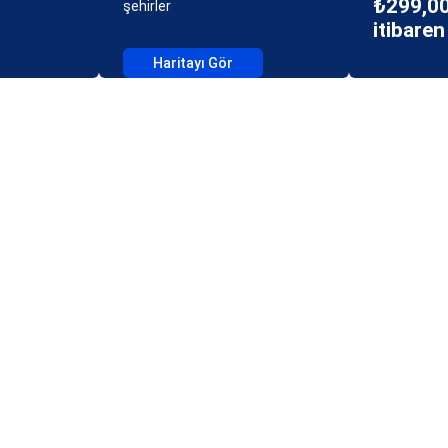
₺299,00
şehirler
itibaren
Haritayı Gör