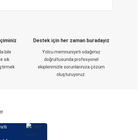
eçiminiz
Destek için her zaman buradayız
a bile
Yolcu memnuniyeti odağımız
e sık
doğrultusunda profesyonel
eştirmek
ekiplerimizle sorunlarınıza çözüm
oluşturuyoruz.
er
atlı