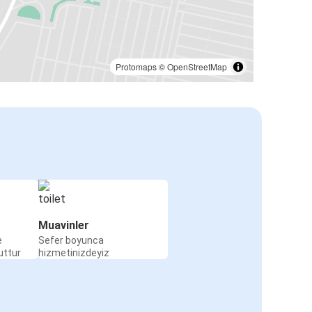
Protomaps
©
OpenStreetMap
Muavinler
e
Sefer boyunca
uttur
hizmetinizdeyiz