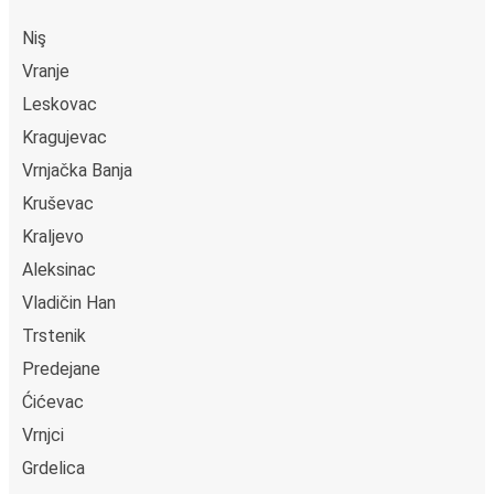
Niş
Vranje
Leskovac
Kragujevac
Vrnjačka Banja
Kruševac
Kraljevo
Aleksinac
Vladičin Han
Trstenik
Predejane
Ćićevac
Vrnjci
Grdelica