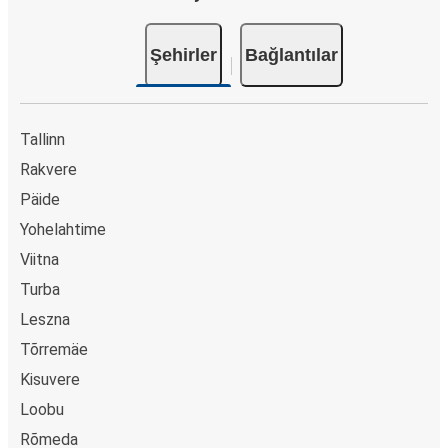
Şehirler
Bağlantılar
Tallinn
Rakvere
Päide
Yohelahtime
Viitna
Turba
Leszna
Tõrremäe
Kisuvere
Loobu
Rõmeda