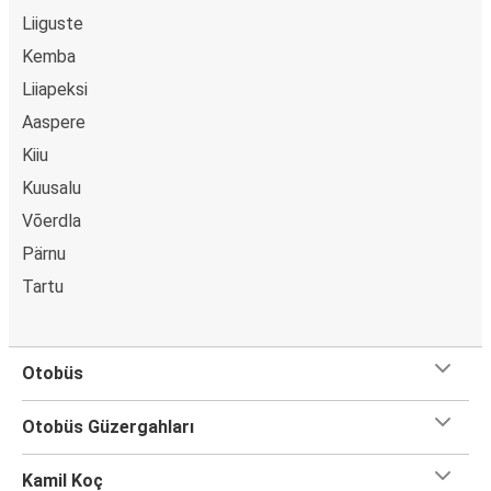
Liiguste
Kemba
Liiapeksi
Aaspere
Kiiu
Kuusalu
Võerdla
Pärnu
Tartu
Otobüs
Otobüs Güzergahları
Kamil Koç