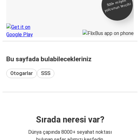
500+
milyon
yolcunun tercihi
Takip
KamilKoc uygulamasını keşfedin
Bu sayfada bulabilecekleriniz
Otogarlar
SSS
Sırada neresi var?
Dünya çapında 8000+ seyahat noktası
bulunan sefer ağımızı keşfedin.