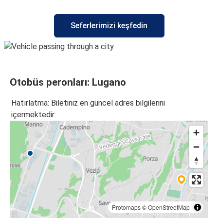
Lugano
Seferlerimizi keşfedin
Bergamo Orio al Serio Havalimanı
Roma
Lugano
Otobüs peronları: Lugano
Lugano
Roma
Hatırlatma: Biletiniz en güncel adres bilgilerini
içermektedir.
Trieste
Lugano
Lugano
Trieste
Protomaps
©
OpenStreetMap