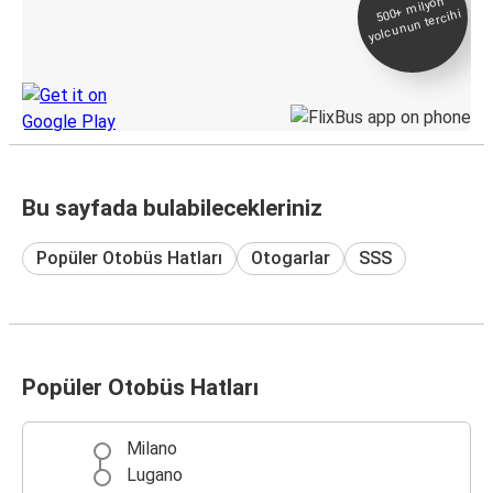
500+
milyon
yolcunun tercihi
Takip
KamilKoc uygulamasını keşfedin
Bu sayfada bulabilecekleriniz
Popüler Otobüs Hatları
Otogarlar
SSS
Popüler Otobüs Hatları
Milano
Lugano