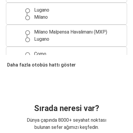
Lugano
Milano
Milano Malpensa Havalimanı (MXP)
Lugano
Como
Lugano
Daha fazla otobüs hattı göster
Lugano
Milano Malpensa Havalimanı (MXP)
Lugano
Como
Sırada neresi var?
Bergamo Orio al Serio Havalimanı
Dünya çapında 8000+ seyahat noktası
Lugano
bulunan sefer ağımızı keşfedin.