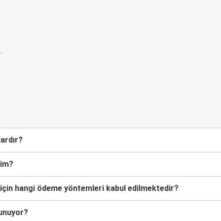
lişmelerden
n
dardır?
rim?
 için hangi ödeme yöntemleri kabul edilmektedir?
lunuyor?