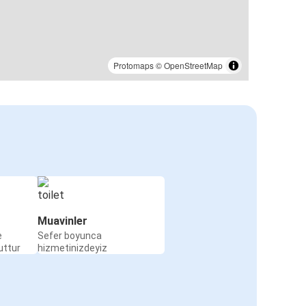
Protomaps
©
OpenStreetMap
Muavinler
e
Sefer boyunca
uttur
hizmetinizdeyiz