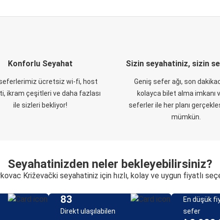
Konforlu Seyahat
Sizin seyahatiniz, sizin s
eferlerimiz ücretsiz wi-fi, host
Geniş sefer ağı, son dakikad
i, ikram çeşitleri ve daha fazlası
kolayca bilet alma imkanı v
ile sizleri bekliyor!
seferler ile her planı gerçekl
mümkün.
Seyahatinizden neler bekleyebilirsiniz?
kovac Križevački seyahatiniz için hızlı, kolay ve uygun fiyatlı se
83
En düşük fiy
Direkt ulaşılabilen
sefer