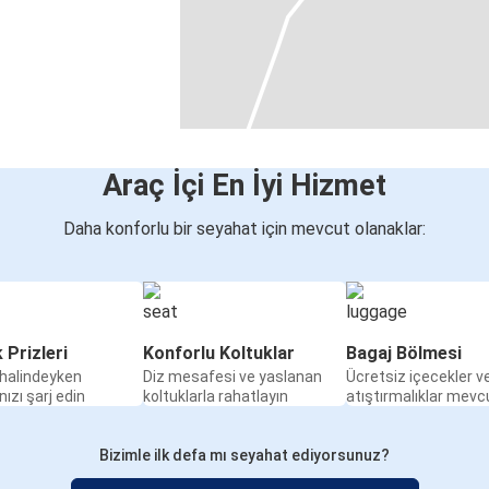
Araç İçi En İyi Hizmet
Daha konforlu bir seyahat için mevcut olanaklar:
k Prizleri
Konforlu Koltuklar
Bagaj Bölmesi
halindeyken
Diz mesafesi ve yaslanan
Ücretsiz içecekler v
nızı şarj edin
koltuklarla rahatlayın
atıştırmalıklar mevc
Bizimle ilk defa mı seyahat ediyorsunuz?