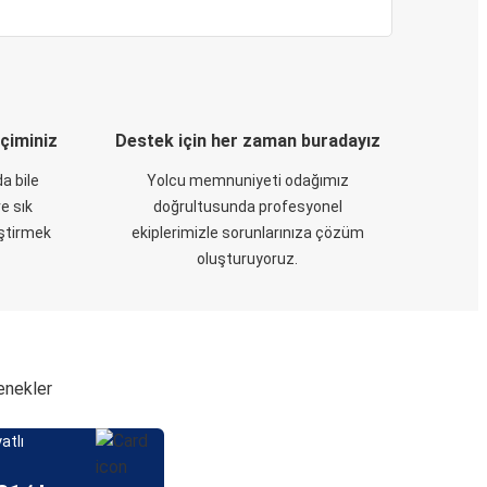
eçiminiz
Destek için her zaman buradayız
a bile
Yolcu memnuniyeti odağımız
e sık
doğrultusunda profesyonel
eştirmek
ekiplerimizle sorunlarınıza çözüm
oluşturuyoruz.
çenekler
atlı