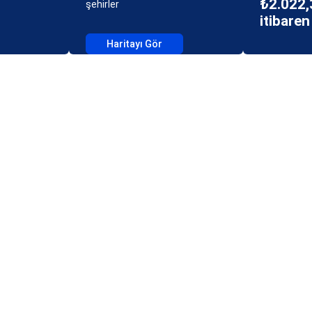
₺2.022,
şehirler
itibaren
Haritayı Gör