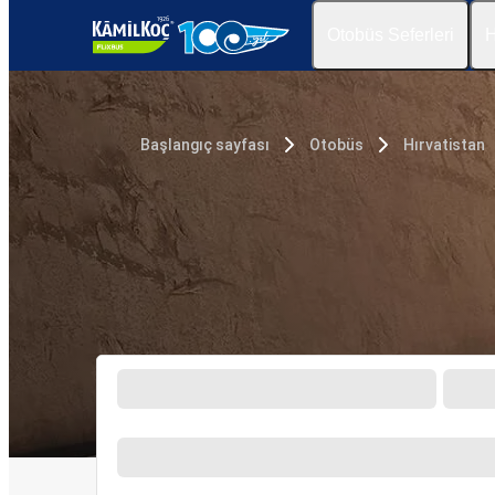
Otobüs Seferleri
H
Başlangıç sayfası
Otobüs
Hırvatistan