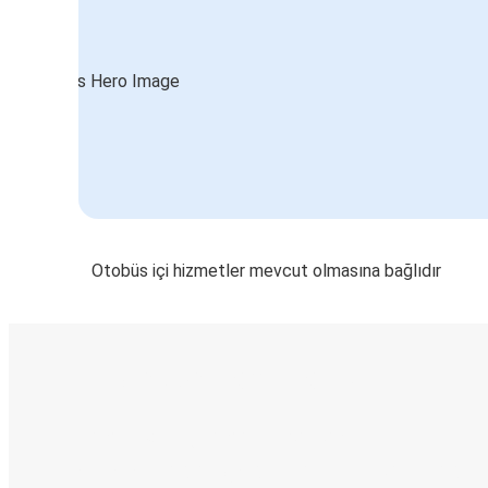
Otobüs içi hizmetler mevcut olmasına bağlıdır
E-Bilet ve Canlı Takip
KamilKoc uygulamasını keşfedin
Seyahatlerinizi organize edin
Biletleriniz