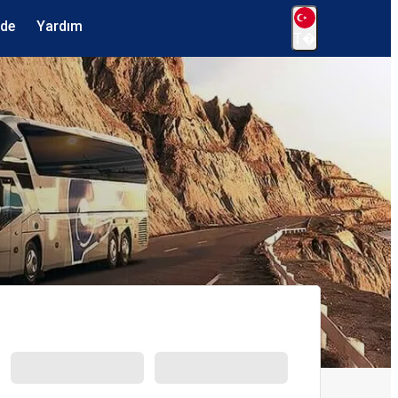
ede
Yardım
T�