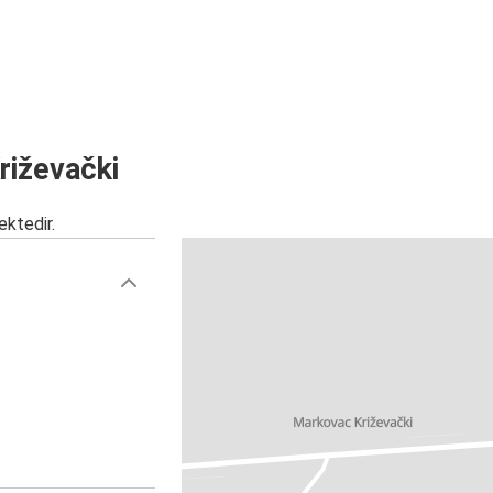
riževački
ektedir.