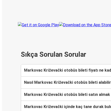
Her zaman ge
Seyahatinizi takip edin
haberdar olu
Sıkça Sorulan Sorular
Markovac Križevački otobüs bileti fiyatı ne ka
Nasıl Markovac Križevački otobüs bileti alabili
Markovac Križevački otobüs bileti satın almak
Markovac Križevački içinde kaç tane durak bu