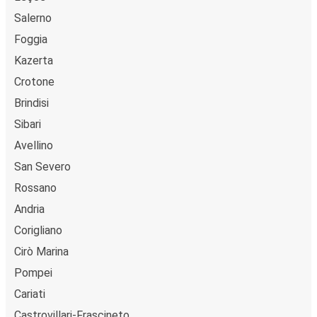
Salerno
Foggia
Kazerta
Crotone
Brindisi
Sibari
Avellino
San Severo
Rossano
Andria
Corigliano
Cirò Marina
Pompei
Cariati
Castrovillari-Frascineto