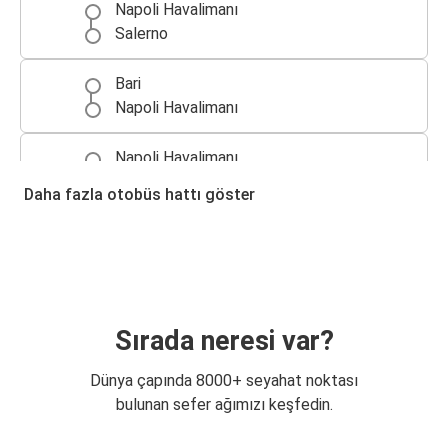
Napoli Havalimanı
Salerno
Bari
Napoli Havalimanı
Napoli Havalimanı
Bari
Daha fazla otobüs hattı göster
Foggia
Napoli Havalimanı
Napoli Havalimanı
Foggia
Sırada neresi var?
Dünya çapında 8000+ seyahat noktası
bulunan sefer ağımızı keşfedin.