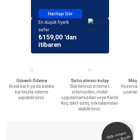
Haritayı Gör
En düşük fiyatlı
sefer
₺159,00 ‘dan
itibaren
Güvenli Ödeme
Satın alması kolay
Müşte
Kredi kartı ya da banka
Biletlerinizi internet
Rezervas
kartınızla ödeme
sitemizden, mobil
uzanan 
yapabilirsiniz.
uygulamamızdan veya Kamil
Koç bilet satış noktalarından
alabilirsiniz.
E-Bilet ve Canlı
500+
milyon
yolcunun tercihi
Takip