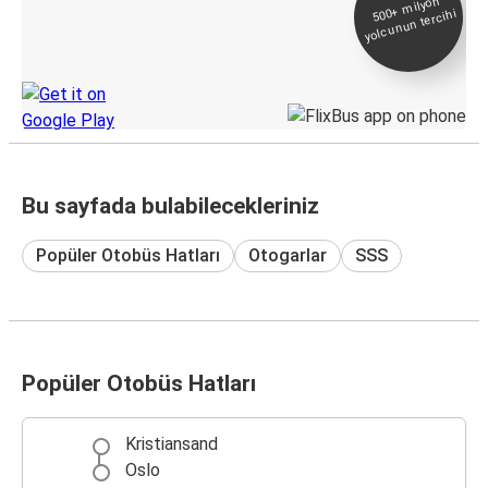
500+
milyon
yolcunun tercihi
Takip
KamilKoc uygulamasını keşfedin
Bu sayfada bulabilecekleriniz
Popüler Otobüs Hatları
Otogarlar
SSS
Popüler Otobüs Hatları
Kristiansand
Oslo