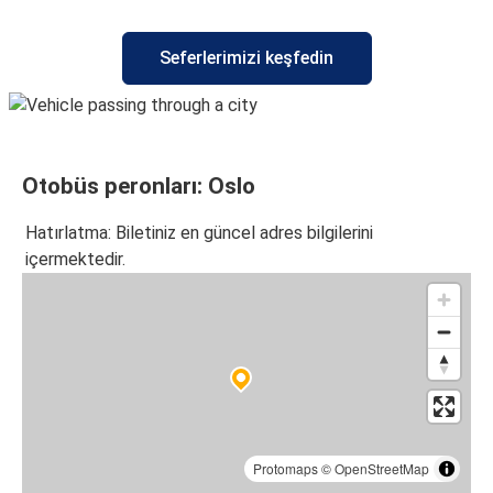
Oslo
Seferlerimizi keşfedin
Kopenhag
Hamburg
Oslo
Otobüs peronları: Oslo
Oslo
Bergen
Hatırlatma: Biletiniz en güncel adres bilgilerini
içermektedir.
Oslo
Hamburg
Oslo
Strömstad
Berlin
Oslo
Protomaps
©
OpenStreetMap