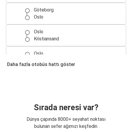
Göteborg
Oslo
Oslo
Kristiansand
Oslo
Göteborg
Daha fazla otobüs hattı göster
Stockholm
Oslo
Kopenhag
Oslo
Sırada neresi var?
Oslo
Dünya çapında 8000+ seyahat noktası
Stockholm
bulunan sefer ağımızı keşfedin.