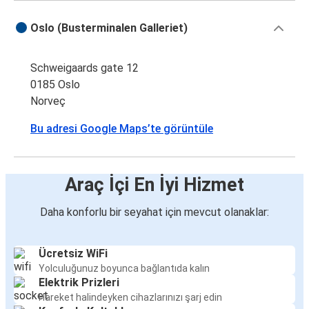
Malmö
Oslo (Busterminalen Galleriet)
Oslo
Schweigaards gate 12
Oslo
0185 Oslo
Stavanger
Norveç
Strömstad
Bu adresi Google Maps’te görüntüle
Oslo
Bergen
Araç İçi En İyi Hizmet
Oslo
Daha konforlu bir seyahat için mevcut olanaklar:
Stavanger
Oslo
Ücretsiz WiFi
Yolculuğunuz boyunca bağlantıda kalın
Oslo
Elektrik Prizleri
Malmö
Hareket halindeyken cihazlarınızı şarj edin