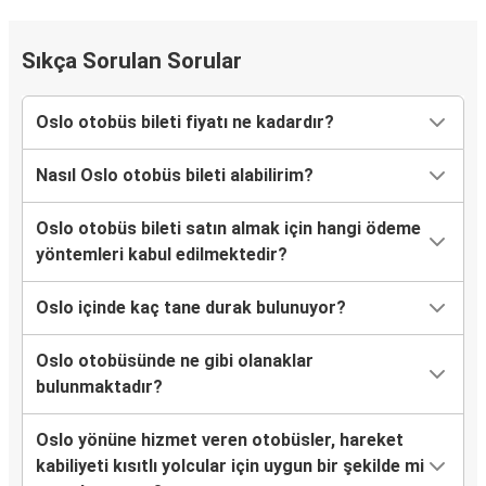
Drammen Bangeløkka
Oslo
Sıkça Sorulan Sorular
Oslo
Oslo otobüs bileti fiyatı ne kadardır?
Drammen Bangeløkka
Nasıl Oslo otobüs bileti alabilirim?
Lund
Oslo
Oslo otobüs bileti satın almak için hangi ödeme
yöntemleri kabul edilmektedir?
Amsterdam
Oslo
Oslo içinde kaç tane durak bulunuyor?
Oslo
Oslo otobüsünde ne gibi olanaklar
Lund
bulunmaktadır?
Oslo
Oslo yönüne hizmet veren otobüsler, hareket
Kopenhag Havalimanı (Kastrup)
kabiliyeti kısıtlı yolcular için uygun bir şekilde mi