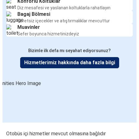
Konforlu Koltuklar
Fokserød (Sandefjord)
Diz mesafesi ve yaslanan koltuklarla rahatlayın
Oslo
Bagaj Bölmesi
Ücretsiz içecekler ve atıştırmalıklar mevcuttur
Muavinler
Uddevalla
Sefer boyunca hizmetinizdeyiz
Oslo
Bizimle ilk defa mı seyahat ediyorsunuz?
Oslo
Berlin
Hizmetlerimiz hakkında daha fazla bilgi
Oslo
Fokserød (Sandefjord)
Oslo
Uddevalla
Kopenhag Havalimanı (Kastrup)
Oslo
Otobüs içi hizmetler mevcut olmasına bağlıdır