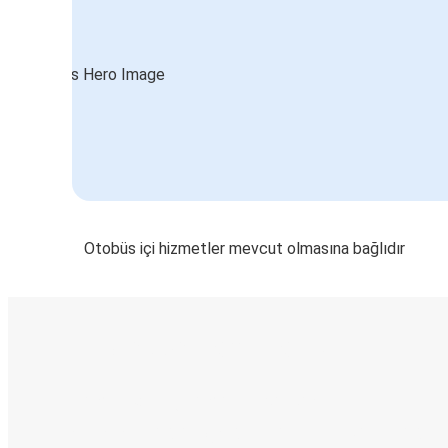
Otobüs içi hizmetler mevcut olmasına bağlıdır
E-Bilet ve Canlı Takip
KamilKoc uygulamasını keşfedin
Seyahatlerinizi organize edin
Biletleriniz