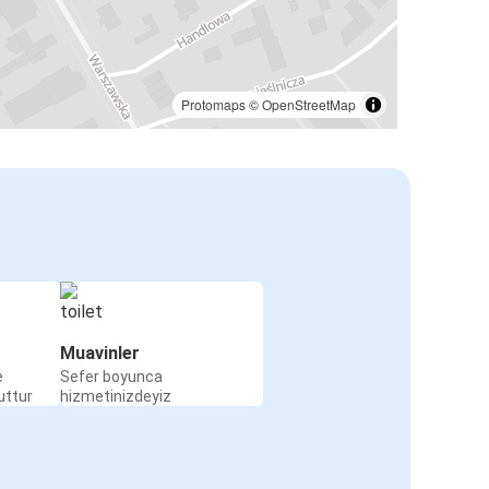
Protomaps
©
OpenStreetMap
Muavinler
e
Sefer boyunca
uttur
hizmetinizdeyiz