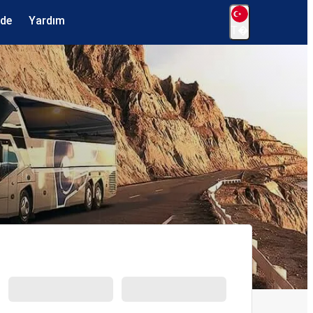
ede
Yardım
T�