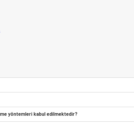
lişmelerden
n
eme yöntemleri kabul edilmektedir?