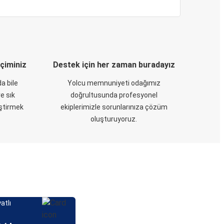
eçiminiz
Destek için her zaman buradayız
a bile
Yolcu memnuniyeti odağımız
e sık
doğrultusunda profesyonel
eştirmek
ekiplerimizle sorunlarınıza çözüm
oluşturuyoruz.
atlı