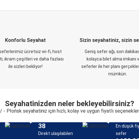
Konforlu Seyahat
Sizin seyahatiniz, sizin s
eferlerimiz ücretsiz wi-fi, host
Geniş sefer ağı, son dakikad
i, ikram çeşitleri ve daha fazlası
kolayca bilet alma imkanı v
ile sizleri bekliyor!
seferler ile her planı gerçekl
mümkün.
Seyahatinizden neler bekleyebilirsiniz?
/ - Płońsk seyahatiniz için hızlı, kolay ve uygun fiyatlı seçenekler
38
En düşük fiy
Direkt ulaşılabilen
sefer