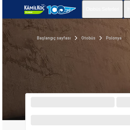
Otobüs Seferleri
H
Başlangıç sayfası
Otobüs
Polonya