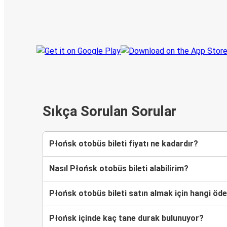
Her zaman ge
Seyahatinizi takip edin
haberdar olu
Sıkça Sorulan Sorular
Płońsk otobüs bileti fiyatı ne kadardır?
Nasıl Płońsk otobüs bileti alabilirim?
Płońsk otobüs bileti satın almak için hangi öd
Płońsk içinde kaç tane durak bulunuyor?