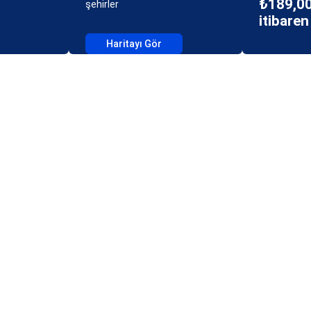
₺189,00
şehirler
itibaren
Haritayı Gör