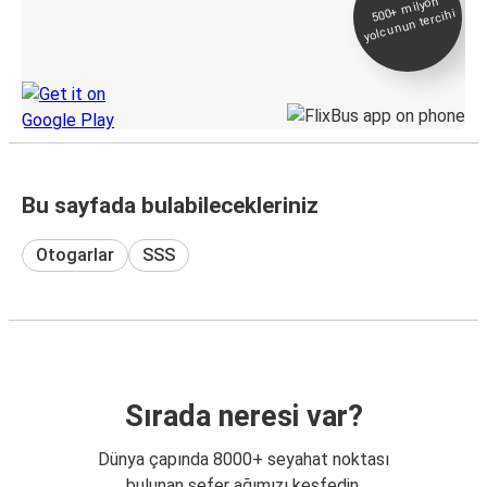
500+
milyon
yolcunun tercihi
Takip
KamilKoc uygulamasını keşfedin
Bu sayfada bulabilecekleriniz
Otogarlar
SSS
Sırada neresi var?
Dünya çapında 8000+ seyahat noktası
bulunan sefer ağımızı keşfedin.