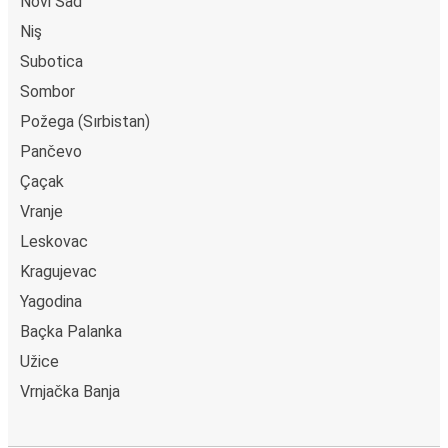
Novi Sad
Niş
Subotica
Sombor
Požega (Sırbistan)
Pančevo
Çaçak
Vranje
Leskovac
Kragujevac
Yagodina
Baçka Palanka
Užice
Vrnjačka Banja