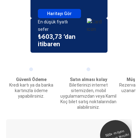
Haritayı Gör
En düşük fiyatlı
sefer
₺603,73 ‘dan
itibaren
Güvenli Ödeme
Satın alması kolay
Müşte
Kredi kartı ya da banka
Biletlerinizi internet
Rezervas
kartınızla ödeme
sitemizden, mobil
uzanan 
yapabilirsiniz.
uygulamamızdan veya Kamil
Koç bilet satış noktalarından
alabilirsiniz.
E-Bilet ve Canlı
500+
milyon
yolcunun tercihi
Takip