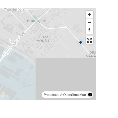
Protomaps
©
OpenStreetMap