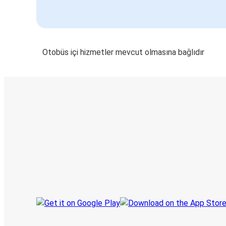
Otobüs içi hizmetler mevcut olmasına bağlıdır
E-Bilet ve Canlı Takip
KamilKoc uygulamasını keşfedin
Seyahatlerinizi organize edin
Biletleriniz
Her zaman ge
Seyahatinizi takip edin
haberdar olu