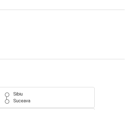
Sibiu
Suceava
İstanbul Avrupa
Suceava