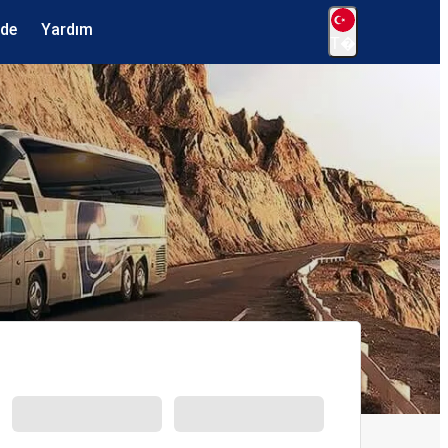
ede
Yardım
T�