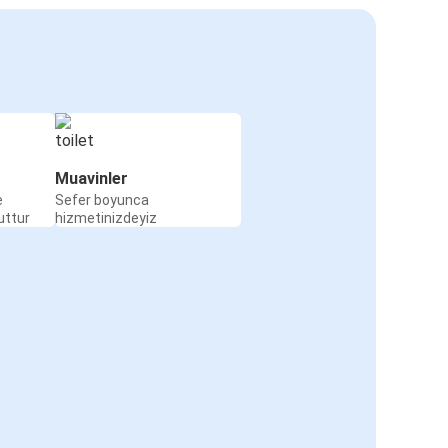
Muavinler
e
Sefer boyunca
uttur
hizmetinizdeyiz