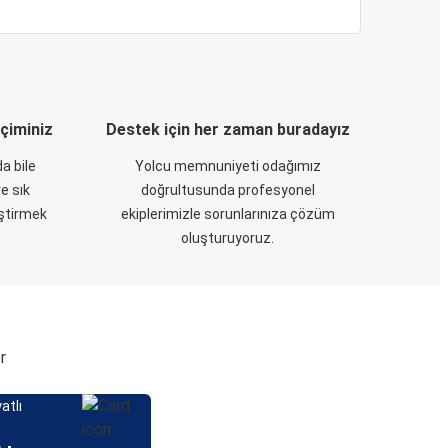
eçiminiz
Destek için her zaman buradayız
a bile
Yolcu memnuniyeti odağımız
e sık
doğrultusunda profesyonel
eştirmek
ekiplerimizle sorunlarınıza çözüm
oluşturuyoruz.
r
atlı