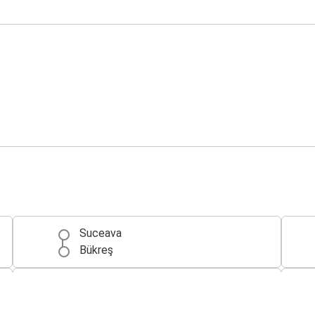
Suceava
Bükreş
Suceava
İstanbul Avrupa