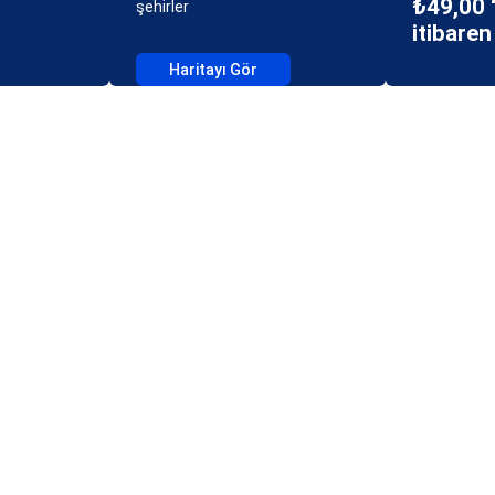
₺49,00 
şehirler
itibaren
Haritayı Gör