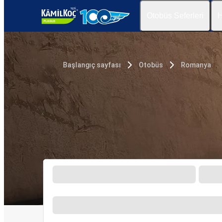
Otobüs Seferleri
H
Başlangıç sayfası
Otobüs
Romanya