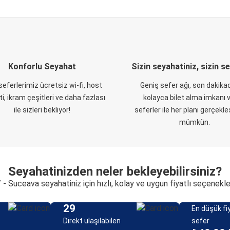
Konforlu Seyahat
Sizin seyahatiniz, sizin s
eferlerimiz ücretsiz wi-fi, host
Geniş sefer ağı, son dakikad
i, ikram çeşitleri ve daha fazlası
kolayca bilet alma imkanı v
ile sizleri bekliyor!
seferler ile her planı gerçekl
mümkün.
Seyahatinizden neler bekleyebilirsiniz?
/ - Suceava seyahatiniz için hızlı, kolay ve uygun fiyatlı seçenekle
29
En düşük fiy
Direkt ulaşılabilen
sefer