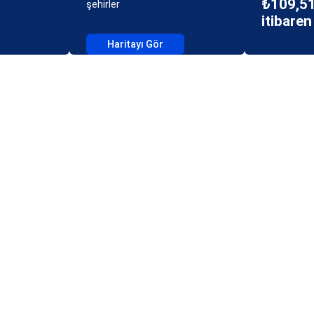
₺109,51
şehirler
itibaren
Haritayı Gör