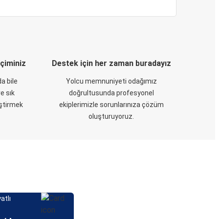
eçiminiz
Destek için her zaman buradayız
a bile
Yolcu memnuniyeti odağımız
e sık
doğrultusunda profesyonel
eştirmek
ekiplerimizle sorunlarınıza çözüm
oluşturuyoruz.
atlı