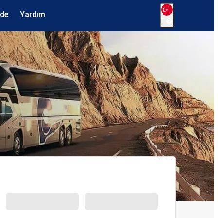
ede
Yardım
T�