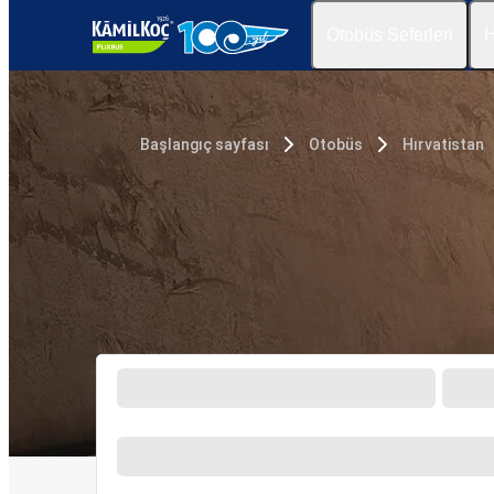
Otobüs Seferleri
H
Başlangıç sayfası
Otobüs
Hırvatistan