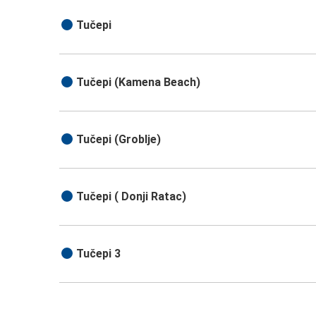
Tučepi
Tučepi (Kamena Beach)
Tučepi (Groblje)
Tučepi ( Donji Ratac)
Tučepi 3