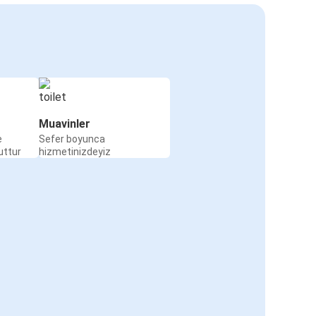
Muavinler
e
Sefer boyunca
uttur
hizmetinizdeyiz