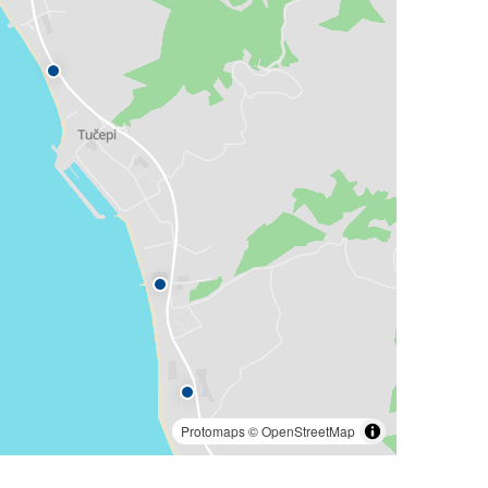
Protomaps
©
OpenStreetMap