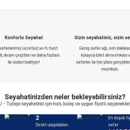
Konforlu Seyahat
Sizin seyahatiniz, sizin s
eferlerimiz ücretsiz wi-fi, host
Geniş sefer ağı, son dakikad
i, ikram çeşitleri ve daha fazlası
kolayca bilet alma imkanı v
ile sizleri bekliyor!
seferler ile her planı gerçekl
mümkün.
Seyahatinizden neler bekleyebilirsiniz?
/ - Tučepi seyahatiniz için hızlı, kolay ve uygun fiyatlı seçenekler
2
En düşük fiy
Direkt ulaşılabilen
sefer