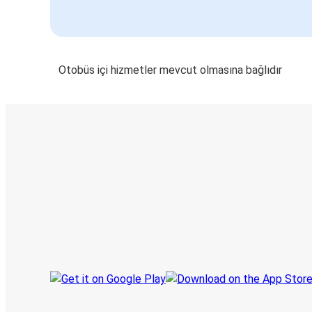
Otobüs içi hizmetler mevcut olmasına bağlıdır
E-Bilet ve Canlı Takip
KamilKoc uygulamasını keşfedin
Seyahatlerinizi organize edin
Biletleriniz
Her zaman ge
Seyahatinizi takip edin
haberdar olu