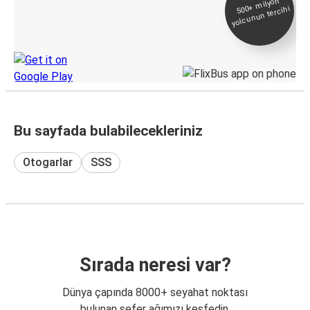
500+
milyon
yolcunun tercihi
Takip
KamilKoc uygulamasını keşfedin
Bu sayfada bulabilecekleriniz
Otogarlar
SSS
Sırada neresi var?
Dünya çapında 8000+ seyahat noktası
bulunan sefer ağımızı keşfedin.