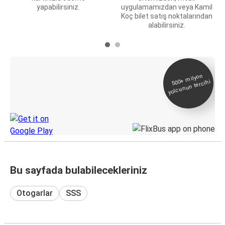
yapabilirsiniz.
uygulamamızdan veya Kamil
Koç bilet satış noktalarından
alabilirsiniz.
E-Bilet ve Canlı
500+
milyon
yolcunun tercihi
Takip
KamilKoc uygulamasını keşfedin
Bu sayfada bulabilecekleriniz
Otogarlar
SSS