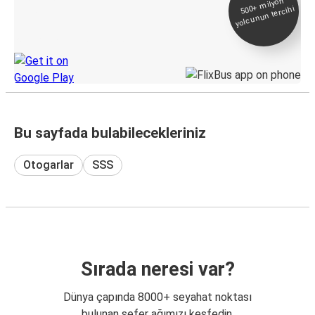
500+
milyon
yolcunun tercihi
Takip
KamilKoc uygulamasını keşfedin
Bu sayfada bulabilecekleriniz
Otogarlar
SSS
Sırada neresi var?
Dünya çapında 8000+ seyahat noktası
bulunan sefer ağımızı keşfedin.