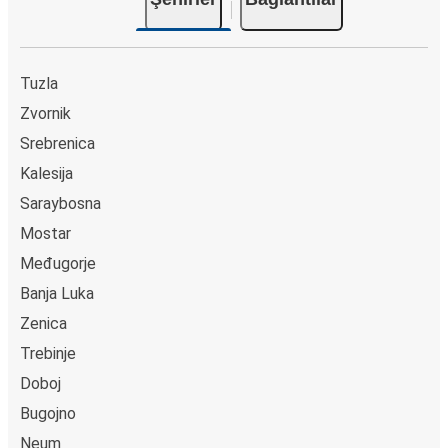
Tuzla
Zvornik
Srebrenica
Kalesija
Saraybosna
Mostar
Međugorje
Banja Luka
Zenica
Trebinje
Doboj
Bugojno
Neum