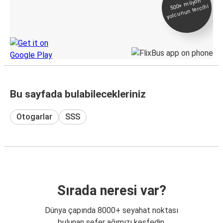
500+
milyon
yolcunun tercihi
Takip
KamilKoc uygulamasını keşfedin
Bu sayfada bulabilecekleriniz
Otogarlar
SSS
Sırada neresi var?
Dünya çapında 8000+ seyahat noktası
bulunan sefer ağımızı keşfedin.