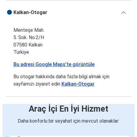
Dalaman
Kalkan-Otogar
Kalkan
Menteşe Mah.
Kalkan
5. Sok. No:2/H
Konya
07580 Kalkan
Türkiye
Kalkan
Bursa
Bu adresi Google Maps’te görüntüle
Kalkan
Bu otogar hakkında daha fazla bilgi almak için
İstanbul Avrupa
sayfamızı ziyaret edin
Kalkan-Otogar
Sakarya
Kalkan
Araç İçi En İyi Hizmet
Kocaeli
Daha konforlu bir seyahat için mevcut olanaklar:
Kalkan