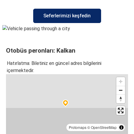
Aydın
Seferlerimizi keşfedin
Kalkan
İstanbul Avrupa
Kalkan
Otobüs peronları: Kalkan
Kalkan
Aydın
Hatırlatma: Biletiniz en güncel adres bilgilerini
içermektedir.
Kalkan
Dalaman
Kalkan
İzmir
Kalkan
Sakarya
Protomaps
©
OpenStreetMap