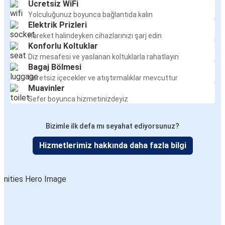
Ücretsiz WiFi
Kalkan
Yolculuğunuz boyunca bağlantıda kalın
Afyon
Elektrik Prizleri
Hareket halindeyken cihazlarınızı şarj edin
Konforlu Koltuklar
Kalkan
Diz mesafesi ve yaslanan koltuklarla rahatlayın
Ortaca
Bagaj Bölmesi
Ücretsiz içecekler ve atıştırmalıklar mevcuttur
Afyon
Muavinler
Kalkan
Sefer boyunca hizmetinizdeyiz
Kalkan
Bizimle ilk defa mı seyahat ediyorsunuz?
Burdur
Hizmetlerimiz hakkında daha fazla bilgi
Kalkan
Polatlı
Polatlı
Kalkan