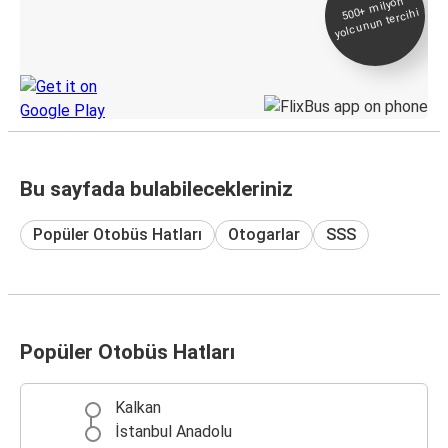
500+
milyon
yolcunun tercihi
Takip
KamilKoc uygulamasını keşfedin
Bu sayfada bulabilecekleriniz
Popüler Otobüs Hatları
Otogarlar
SSS
Popüler Otobüs Hatları
Kalkan
İstanbul Anadolu