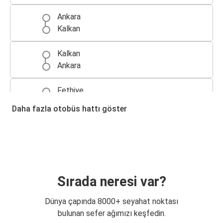
Ankara
Kalkan
Kalkan
Ankara
Fethiye
Kalkan
Daha fazla otobüs hattı göster
İstanbul Anadolu
Kalkan
İzmir
Kalkan
Sırada neresi var?
Kalkan
Dünya çapında 8000+ seyahat noktası
Fethiye
bulunan sefer ağımızı keşfedin.