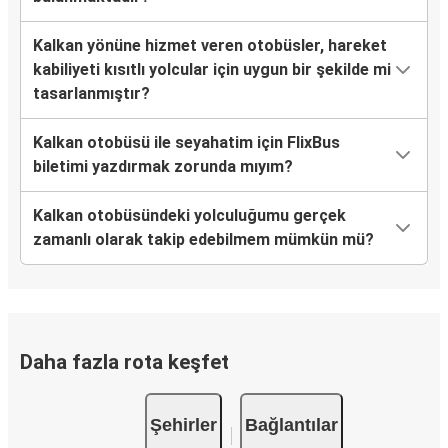
Kalkan
Kocaeli
Kalkan yönüne hizmet veren otobüsler, hareket
kabiliyeti kısıtlı yolcular için uygun bir şekilde mi
Muğla
tasarlanmıştır?
Kalkan
Kalkan otobüsü ile seyahatim için FlixBus
Kalkan
biletimi yazdırmak zorunda mıyım?
Kütahya
Kalkan otobüsündeki yolculuğumu gerçek
Konya
zamanlı olarak takip edebilmem mümkün mü?
Kalkan
Gebze
Kalkan
Daha fazla rota keşfet
Yatağan
Kalkan
Şehirler
Bağlantılar