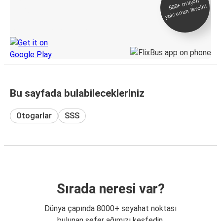
500+
milyon
yolcunun tercihi
Takip
KamilKoc uygulamasını keşfedin
Bu sayfada bulabilecekleriniz
Otogarlar
SSS
Sırada neresi var?
Dünya çapında 8000+ seyahat noktası
bulunan sefer ağımızı keşfedin.