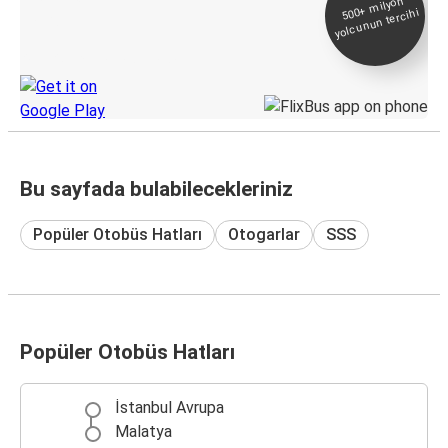
500+
milyon
yolcunun tercihi
Takip
KamilKoc uygulamasını keşfedin
Bu sayfada bulabilecekleriniz
Popüler Otobüs Hatları
Otogarlar
SSS
Popüler Otobüs Hatları
İstanbul Avrupa
Malatya