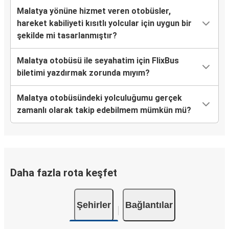
Sivas
Malatya yönüne hizmet veren otobüsler,
Malatya
hareket kabiliyeti kısıtlı yolcular için uygun bir
şekilde mi tasarlanmıştır?
Malatya
Uşak
Malatya otobüsü ile seyahatim için FlixBus
biletimi yazdırmak zorunda mıyım?
Malatya
Edremit
Malatya otobüsündeki yolculuğumu gerçek
zamanlı olarak takip edebilmem mümkün mü?
Güroymak
Malatya
Van
Malatya
Daha fazla rota keşfet
Muş
Şehirler
Bağlantılar
Malatya