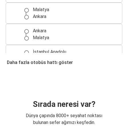
Malatya
Ankara
Ankara
Malatya
İstanbul Anadolu
Malatya
Daha fazla otobüs hattı göster
Malatya
İstanbul Avrupa
Elazığ
Malatya
Sırada neresi var?
Bursa
Dünya çapında 8000+ seyahat noktası
Malatya
bulunan sefer ağımızı keşfedin.