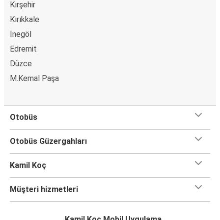
İnegöl
Kırşehir
Malatya
Kırıkkale
İnegöl
Susurluk
Edremit
Malatya
Düzce
Malatya
M.Kemal Paşa
Altınoluk
Göreme
Otobüs
Malatya
Otobüs Güzergahları
Adana
Malatya
Kamil Koç
Malatya
Müşteri hizmetleri
Zonguldak
Kamil Koç Mobil Uygulama