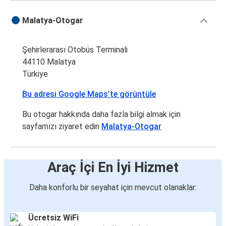
Malatya
Malatya-Otogar
Bursa
Şehirlerarası Otobüs Terminali
Malatya
44110 Malatya
İstanbul Anadolu
Türkiye
Malatya
Bu adresi Google Maps’te görüntüle
İzmir
Bu otogar hakkında daha fazla bilgi almak için
Bitlis
sayfamızı ziyaret edin
Malatya-Otogar
Malatya
M.Kemal Paşa
Araç İçi En İyi Hizmet
Malatya
Daha konforlu bir seyahat için mevcut olanaklar:
Malatya
Ergani
Ücretsiz WiFi