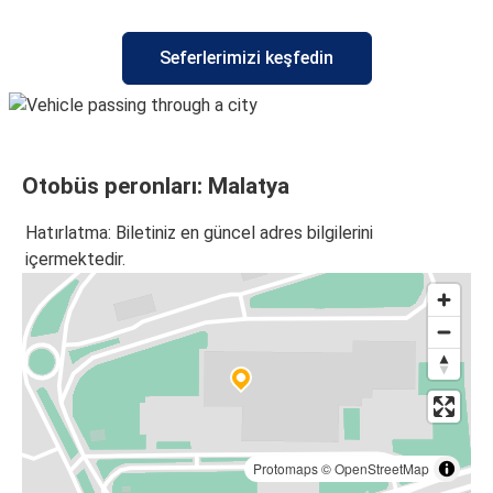
Malatya
Seferlerimizi keşfedin
Sivas
İzmir
Malatya
Otobüs peronları: Malatya
Diyarbakir
Malatya
Hatırlatma: Biletiniz en güncel adres bilgilerini
içermektedir.
Malatya
Kayseri
Malatya
Polatlı
Kayseri
Malatya
Protomaps
©
OpenStreetMap