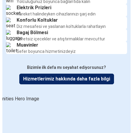
Yolculuğunuz boyunca bağlantıda kalın
Malatya
Elektrik Prizleri
Tatvan
Hareket halindeyken cihazlarınızı şarj edin
Konforlu Koltuklar
Diz mesafesi ve yaslanan koltuklarla rahatlayın
Altınoluk
Bagaj Bölmesi
Malatya
Ücretsiz içecekler ve atıştırmalıklar mevcuttur
Muavinler
Malatya
Sefer boyunca hizmetinizdeyiz
Akçay
Bizimle ilk defa mı seyahat ediyorsunuz?
Manisa
Hizmetlerimiz hakkında daha fazla bilgi
Malatya
Malatya
Manisa
Malatya
Balıkesir