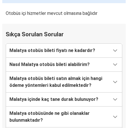
Polatlı
Malatya
Otobüs içi hizmetler mevcut olmasına bağlıdır
Bingöl
Malatya
Sıkça Sorulan Sorular
Malatya
Malatya otobüs bileti fiyatı ne kadardır?
Diyarbakir
Nasıl Malatya otobüs bileti alabilirim?
Eskişehir
Malatya
Malatya otobüs bileti satın almak için hangi
ödeme yöntemleri kabul edilmektedir?
Edremit
Malatya
Malatya içinde kaç tane durak bulunuyor?
Zonguldak
Malatya otobüsünde ne gibi olanaklar
Malatya
bulunmaktadır?