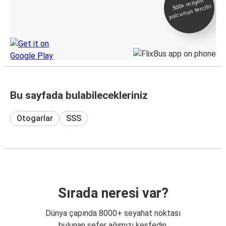
500+
milyon
yolcunun tercihi
Takip
KamilKoc uygulamasını keşfedin
Bu sayfada bulabilecekleriniz
Otogarlar
SSS
Sırada neresi var?
Dünya çapında 8000+ seyahat noktası
bulunan sefer ağımızı keşfedin.