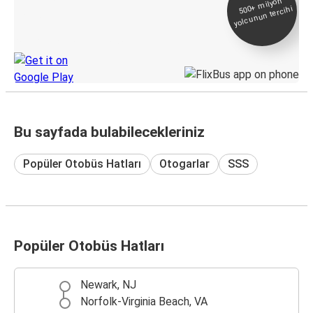
500+
milyon
yolcunun tercihi
Takip
KamilKoc uygulamasını keşfedin
Bu sayfada bulabilecekleriniz
Popüler Otobüs Hatları
Otogarlar
SSS
Popüler Otobüs Hatları
Newark, NJ
Norfolk-Virginia Beach, VA