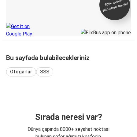
500+
milyon
yolcunun tercihi
Takip
KamilKoc uygulamasını keşfedin
Bu sayfada bulabilecekleriniz
Otogarlar
SSS
Sırada neresi var?
Dünya çapında 8000+ seyahat noktası
bulunan sefer ağımızı keşfedin.