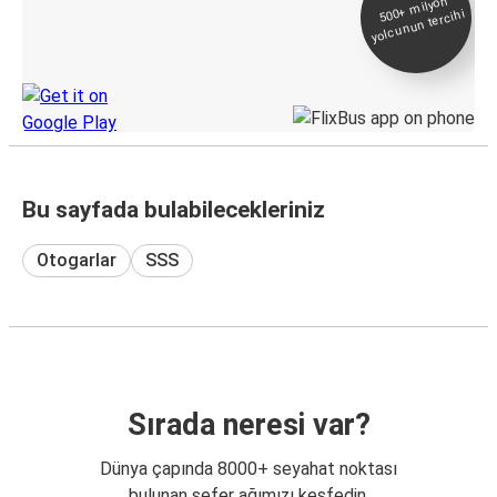
500+
milyon
yolcunun tercihi
Takip
KamilKoc uygulamasını keşfedin
Bu sayfada bulabilecekleriniz
Otogarlar
SSS
Sırada neresi var?
Dünya çapında 8000+ seyahat noktası
bulunan sefer ağımızı keşfedin.