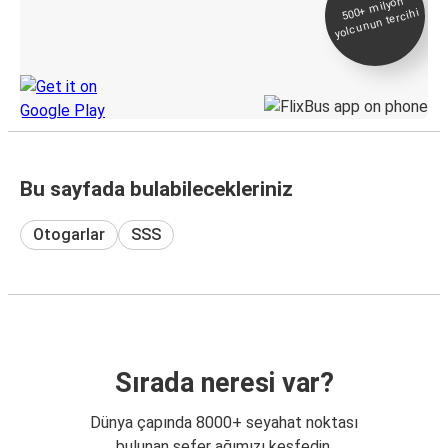
500+
milyon
yolcunun tercihi
Takip
KamilKoc uygulamasını keşfedin
Bu sayfada bulabilecekleriniz
Otogarlar
SSS
Sırada neresi var?
Dünya çapında 8000+ seyahat noktası
bulunan sefer ağımızı keşfedin.