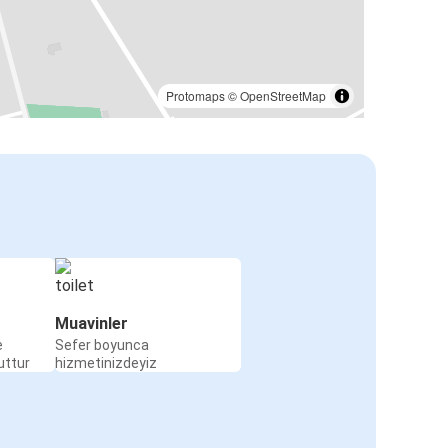
Protomaps
©
OpenStreetMap
Muavinler
e
Sefer boyunca
uttur
hizmetinizdeyiz