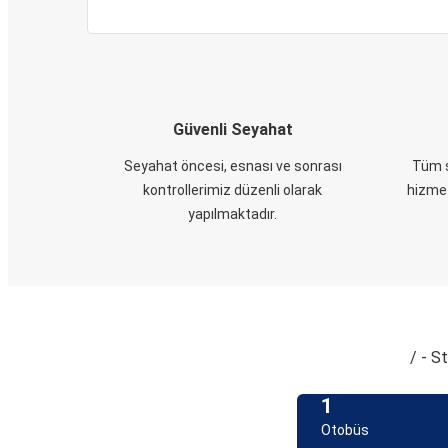
Güvenli Seyahat
Seyahat öncesi, esnası ve sonrası
Tüm s
kontrollerimiz düzenli olarak
hizmet
yapılmaktadır.
/ - S
1
Otobüs