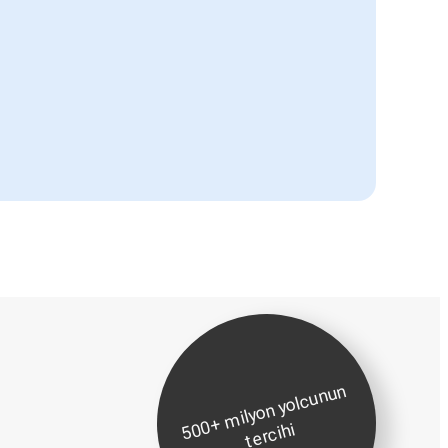
5
0
+
mil
y
o
n
y
ol
c
u
n
u
n
t
er
ci
0
hi