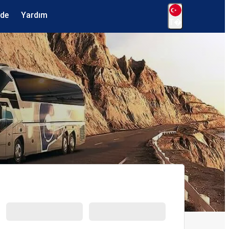
ede
Yardım
T�