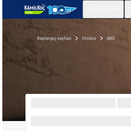
Otobüs Seferleri
H
Başlangıç sayfası
Otobüs
ABD