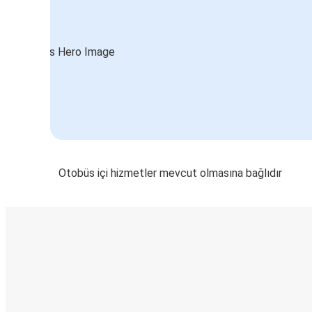
Otobüs içi hizmetler mevcut olmasına bağlıdır
E-Bilet ve Canlı Takip
KamilKoc uygulamasını keşfedin
Seyahatlerinizi organize edin
Biletleriniz