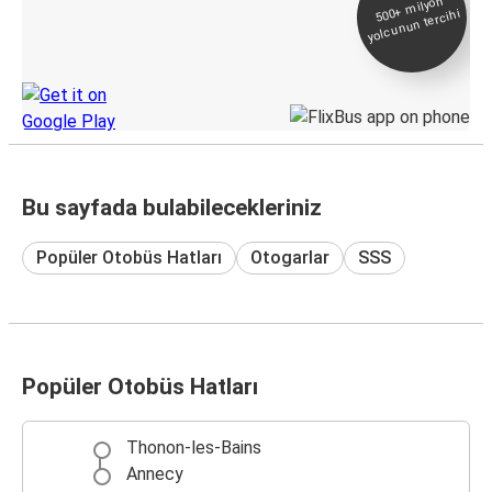
500+
milyon
yolcunun tercihi
Takip
KamilKoc uygulamasını keşfedin
Bu sayfada bulabilecekleriniz
Popüler Otobüs Hatları
Otogarlar
SSS
Popüler Otobüs Hatları
Thonon-les-Bains
Annecy