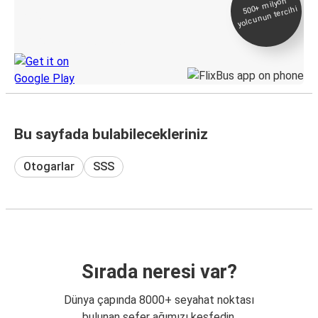
500+
milyon
yolcunun tercihi
Takip
KamilKoc uygulamasını keşfedin
Bu sayfada bulabilecekleriniz
Otogarlar
SSS
Sırada neresi var?
Dünya çapında 8000+ seyahat noktası
bulunan sefer ağımızı keşfedin.