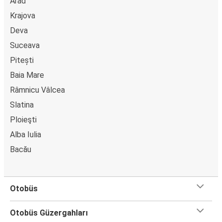
Arad
Krajova
Deva
Suceava
Pitești
Baia Mare
Râmnicu Vâlcea
Slatina
Ploieşti
Alba Iulia
Bacău
Otobüs
Otobüs Güzergahları