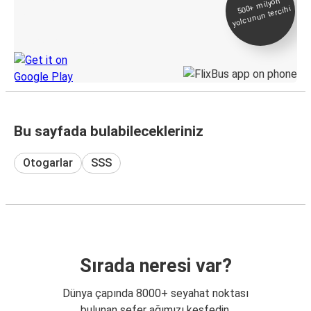
500+
milyon
yolcunun tercihi
Takip
KamilKoc uygulamasını keşfedin
Bu sayfada bulabilecekleriniz
Otogarlar
SSS
Sırada neresi var?
Dünya çapında 8000+ seyahat noktası
bulunan sefer ağımızı keşfedin.