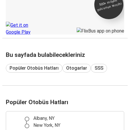
500+
milyon
yolcunun tercihi
Takip
KamilKoc uygulamasını keşfedin
Bu sayfada bulabilecekleriniz
Popüler Otobüs Hatları
Otogarlar
SSS
Popüler Otobüs Hatları
Albany, NY
New York, NY