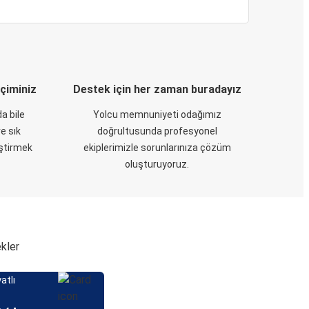
eçiminiz
Destek için her zaman buradayız
a bile
Yolcu memnuniyeti odağımız
e sık
doğrultusunda profesyonel
eştirmek
ekiplerimizle sorunlarınıza çözüm
oluşturuyoruz.
ekler
atlı