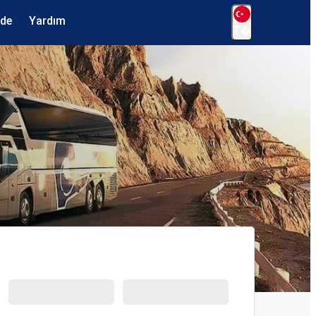
ede
Yardım
T�