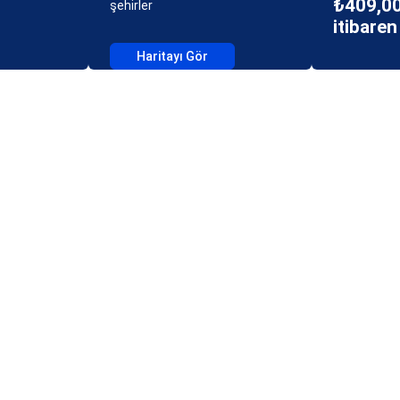
₺409,00
şehirler
itibaren
Haritayı Gör