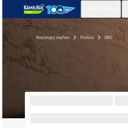
Otobüs Seferleri
H
Başlangıç sayfası
Otobüs
ABD