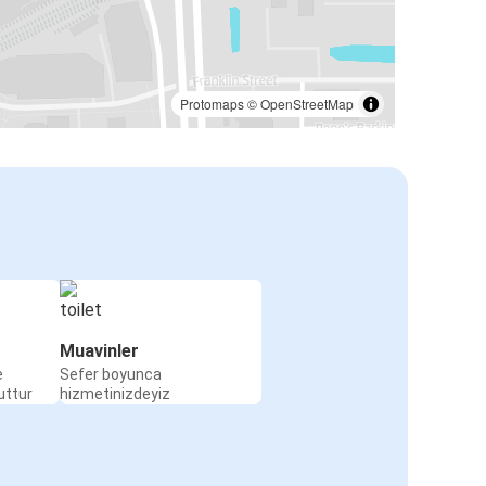
Protomaps
©
OpenStreetMap
Muavinler
e
Sefer boyunca
uttur
hizmetinizdeyiz