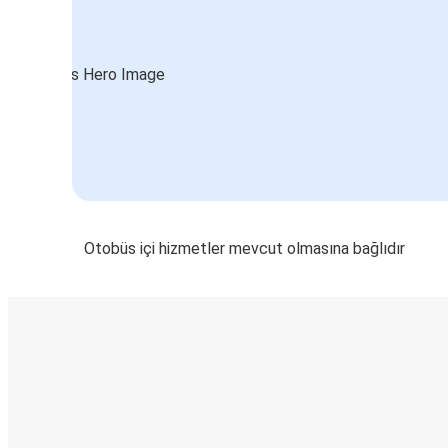
Otobüs içi hizmetler mevcut olmasına bağlıdır
E-Bilet ve Canlı Takip
KamilKoc uygulamasını keşfedin
Seyahatlerinizi organize edin
Biletleriniz