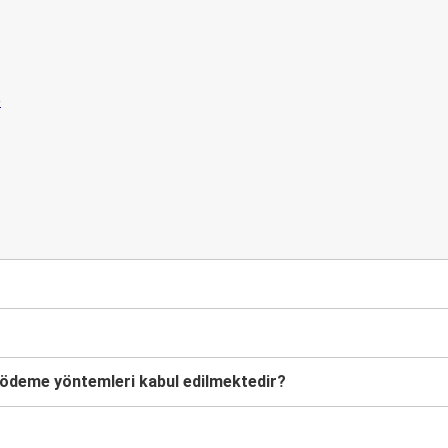
lişmelerden
n
i ödeme yöntemleri kabul edilmektedir?