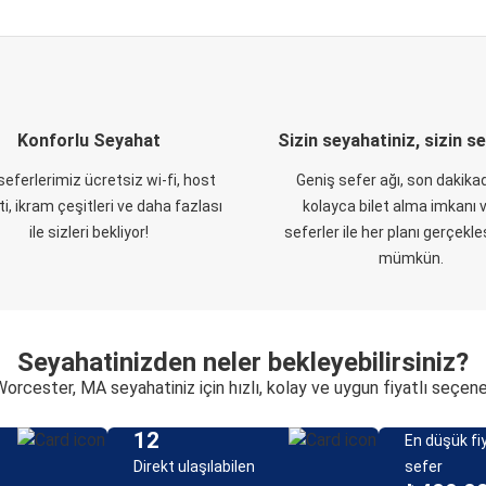
Konforlu Seyahat
Sizin seyahatiniz, sizin s
eferlerimiz ücretsiz wi-fi, host
Geniş sefer ağı, son dakikad
i, ikram çeşitleri ve daha fazlası
kolayca bilet alma imkanı v
ile sizleri bekliyor!
seferler ile her planı gerçekl
mümkün.
Seyahatinizden neler bekleyebilirsiniz?
Worcester, MA seyahatiniz için hızlı, kolay ve uygun fiyatlı seçen
12
En düşük fiy
Direkt ulaşılabilen
sefer