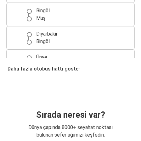
Bingöl
Muş
Diyarbakir
Bingöl
Ünye
Bingöl
Daha fazla otobüs hattı göster
Bingöl
Bulancak
Bingöl
Tekkeköy
Sırada neresi var?
Bursa
Dünya çapında 8000+ seyahat noktası
Bingöl
bulunan sefer ağımızı keşfedin.