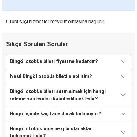
Bayburt
Bingöl
Otobüs içi hizmetler mevcut olmasına bağlıdır
Bingöl
Bayburt
Sıkça Sorulan Sorular
Bingöl
Güroymak
Bingöl otobüs bileti fiyatı ne kadardır?
Bingöl
Nasıl Bingöl otobüs bileti alabilirim?
Bitlis
Bingöl otobüs bileti satın almak için hangi
Bingöl
ödeme yöntemleri kabul edilmektedir?
Ünye
Bingöl içinde kaç tane durak bulunuyor?
Bingöl
Akçay
Bingöl otobüsünde ne gibi olanaklar
bulunmaktadır?