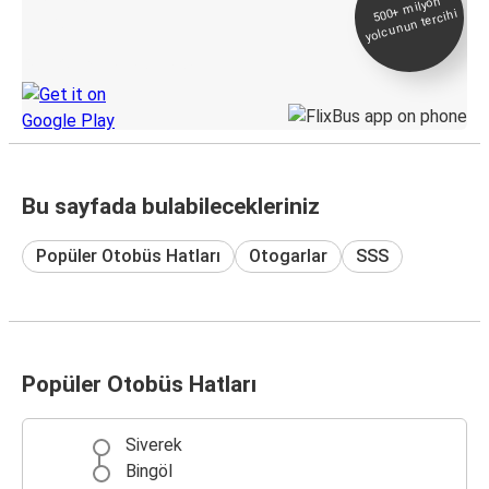
500+
milyon
yolcunun tercihi
Takip
KamilKoc uygulamasını keşfedin
Bu sayfada bulabilecekleriniz
Popüler Otobüs Hatları
Otogarlar
SSS
Popüler Otobüs Hatları
Siverek
Bingöl