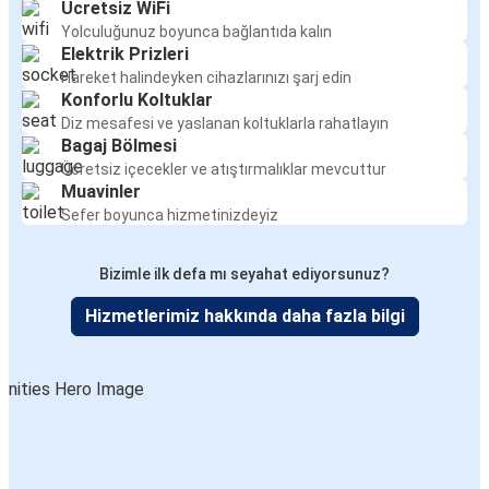
Ücretsiz WiFi
Görele
Yolculuğunuz boyunca bağlantıda kalın
Bingöl
Elektrik Prizleri
Hareket halindeyken cihazlarınızı şarj edin
Konforlu Koltuklar
Muş
Diz mesafesi ve yaslanan koltuklarla rahatlayın
Bingöl
Bagaj Bölmesi
Ücretsiz içecekler ve atıştırmalıklar mevcuttur
Bingöl
Muavinler
Bursa
Sefer boyunca hizmetinizdeyiz
Aşkale
Bizimle ilk defa mı seyahat ediyorsunuz?
Bingöl
Hizmetlerimiz hakkında daha fazla bilgi
Kayseri
Bingöl
Kırşehir
Bingöl