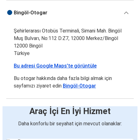
Ankara
Bingöl-Otogar
Bingöl
Şehirlerarası Otobüs Terminali, Simani Mah. Bingöl
Bingöl
Muş Bulvarı, No:112 D:Z7, 12000 Merkez/Bingöl
Aşkale
12000 Bingöl
Türkiye
Bingöl
Gümüşhane
Bu adresi Google Maps’te görüntüle
Bingöl
Bu otogar hakkında daha fazla bilgi almak için
Erzurum
sayfamızı ziyaret edin
Bingöl-Otogar
Bitlis
Bingöl
Araç İçi En İyi Hizmet
Bingöl
Daha konforlu bir seyahat için mevcut olanaklar:
Van