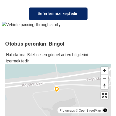
Bingöl
Seferlerimizi keşfedin
Ankara
Şanlıurfa
Bingöl
Otobüs peronları: Bingöl
Tatvan
Bingöl
Hatırlatma: Biletiniz en güncel adres bilgilerini
içermektedir.
Bingöl
Şanlıurfa
Bingöl
Malatya
Bingöl
Balıkesir
Protomaps
©
OpenStreetMap