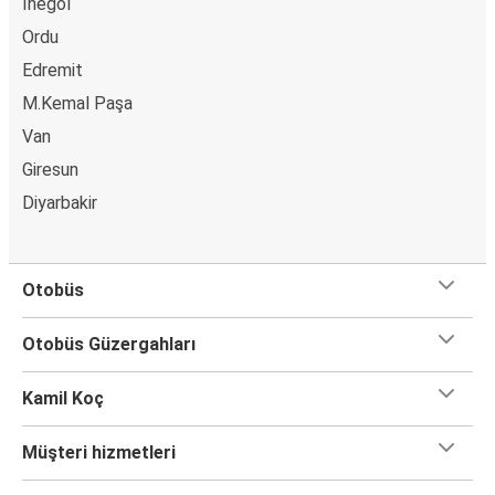
İnegöl
Gümüşhane
Bingöl
Ordu
Edremit
Tirebolu
M.Kemal Paşa
Bingöl
Van
Giresun
Kovancılar
Bingöl
Diyarbakir
Balıkesir
Bingöl
Otobüs
Bingöl
Otobüs Güzergahları
Tirebolu
Kamil Koç
Bingöl
Elazığ
Müşteri hizmetleri