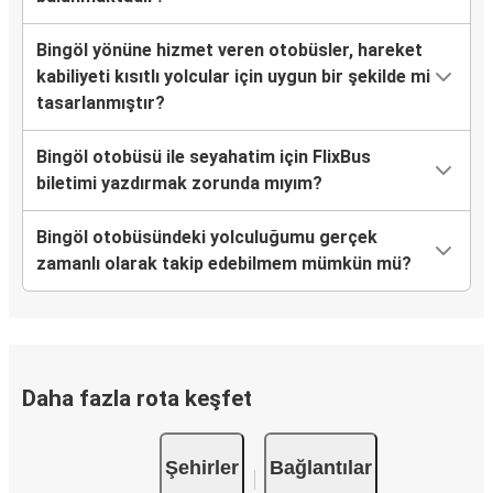
Bingöl
Akçaabat
Bingöl yönüne hizmet veren otobüsler, hareket
kabiliyeti kısıtlı yolcular için uygun bir şekilde mi
Bingöl
tasarlanmıştır?
Eskişehir
Bingöl otobüsü ile seyahatim için FlixBus
Elazığ
biletimi yazdırmak zorunda mıyım?
Bingöl
Bingöl otobüsündeki yolculuğumu gerçek
Bingöl
zamanlı olarak takip edebilmem mümkün mü?
Trabzon
İnegöl
Bingöl
Daha fazla rota keşfet
Bingöl
Ordu
Şehirler
Bağlantılar