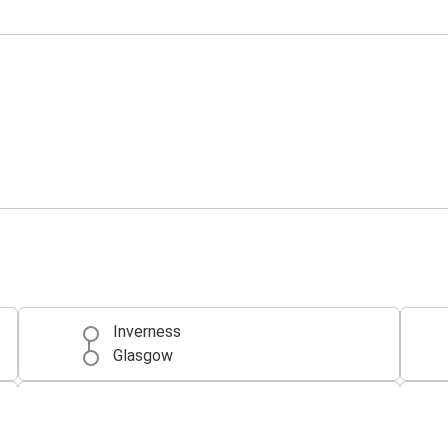
Inverness
Glasgow
Perth
Inverness