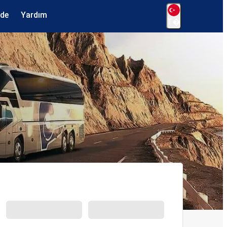
ede
Yardım
T�