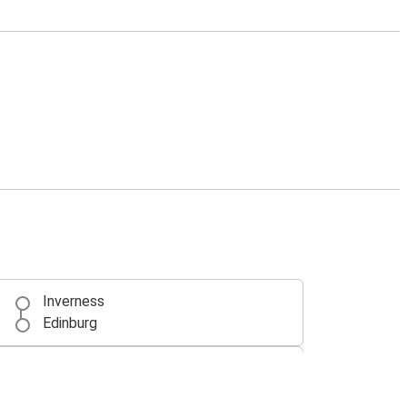
Inverness
Edinburg
Inverness
Perth