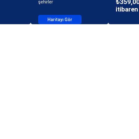
₺359,00
şehirler
itibaren
Haritayı Gör