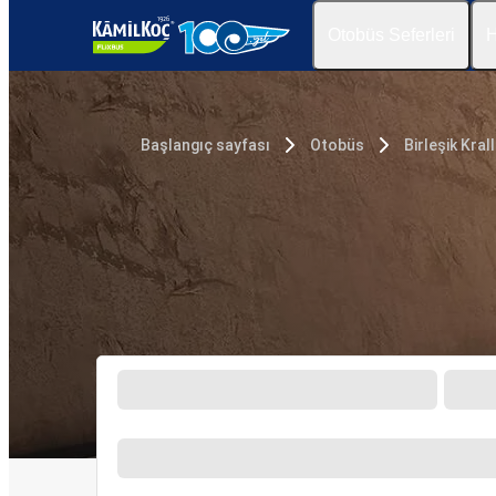
Otobüs Seferleri
H
Başlangıç sayfası
Otobüs
Birleşik Krall