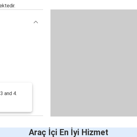
ektedir.
3 and 4.
Araç İçi En İyi Hizmet