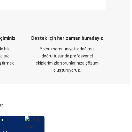
eçiminiz
Destek için her zaman buradayız
a bile
Yolcu memnuniyeti odağımız
e sık
doğrultusunda profesyonel
eştirmek
ekiplerimizle sorunlarınıza çözüm
oluşturuyoruz.
er
atlı