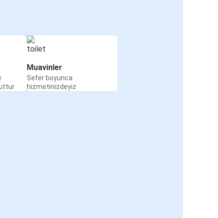
Muavinler
e
Sefer boyunca
uttur
hizmetinizdeyiz