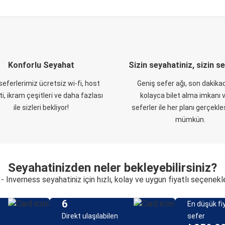
Konforlu Seyahat
Sizin seyahatiniz, sizin s
eferlerimiz ücretsiz wi-fi, host
Geniş sefer ağı, son dakikad
i, ikram çeşitleri ve daha fazlası
kolayca bilet alma imkanı v
ile sizleri bekliyor!
seferler ile her planı gerçekl
mümkün.
Seyahatinizden neler bekleyebilirsiniz?
 - Inverness seyahatiniz için hızlı, kolay ve uygun fiyatlı seçenekl
6
En düşük fiy
Direkt ulaşılabilen
sefer