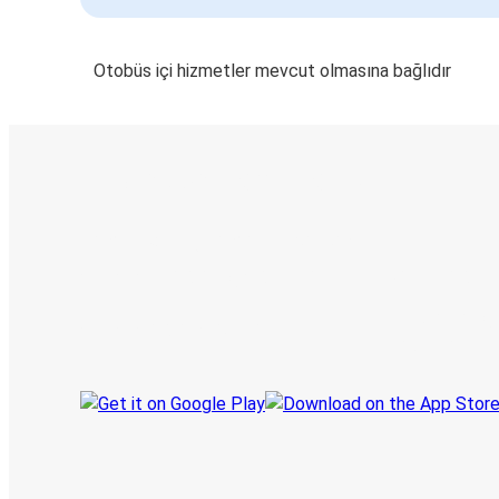
Otobüs içi hizmetler mevcut olmasına bağlıdır
E-Bilet ve Canlı Takip
KamilKoc uygulamasını keşfedin
Seyahatlerinizi organize edin
Biletleriniz
Her zaman ge
Seyahatinizi takip edin
haberdar olu