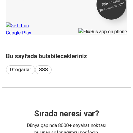
500+
milyon
yolcunun tercihi
Takip
KamilKoc uygulamasını keşfedin
Bu sayfada bulabilecekleriniz
Otogarlar
SSS
Sırada neresi var?
Dünya çapında 8000+ seyahat noktası
bulunan sefer ağımızı keşfedin.