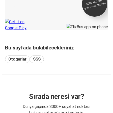
500+
milyon
yolcunun tercihi
Takip
KamilKoc uygulamasını keşfedin
Bu sayfada bulabilecekleriniz
Otogarlar
SSS
Sırada neresi var?
Dünya çapında 8000+ seyahat noktası
bulunan sefer ağımızı keşfedin.