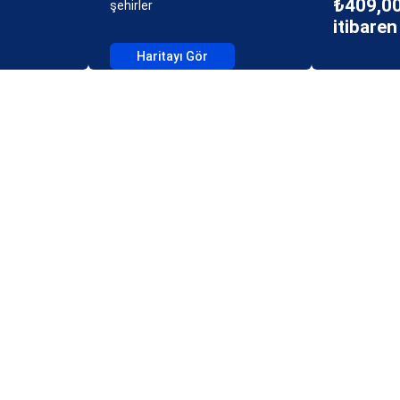
₺409,00
şehirler
itibaren
Haritayı Gör