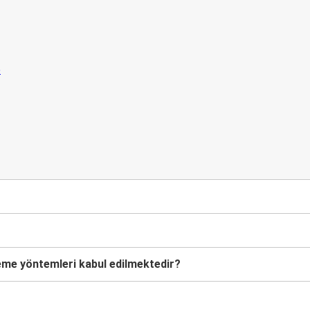
lişmelerden
n
deme yöntemleri kabul edilmektedir?