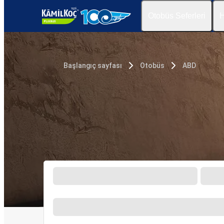
Otobüs Seferleri
H
Başlangıç sayfası
Otobüs
ABD