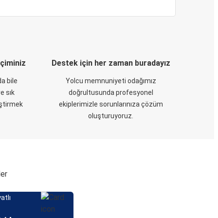
eçiminiz
Destek için her zaman buradayız
a bile
Yolcu memnuniyeti odağımız
e sık
doğrultusunda profesyonel
eştirmek
ekiplerimizle sorunlarınıza çözüm
oluşturuyoruz.
ler
atlı