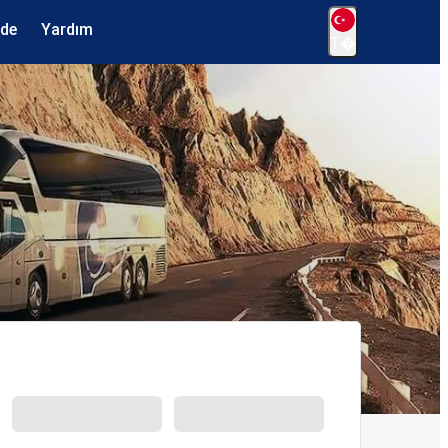
ede
Yardım
T�