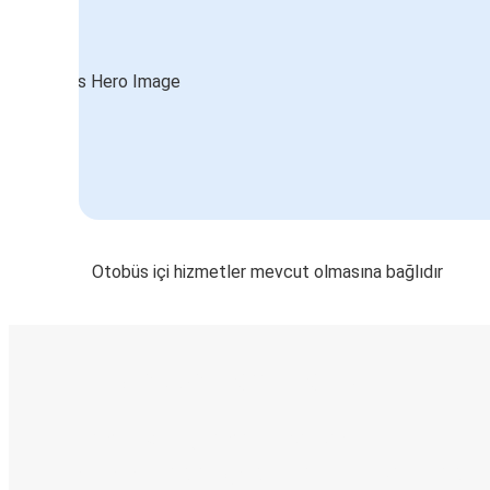
Otobüs içi hizmetler mevcut olmasına bağlıdır
E-Bilet ve Canlı Takip
KamilKoc uygulamasını keşfedin
Seyahatlerinizi organize edin
Biletleriniz