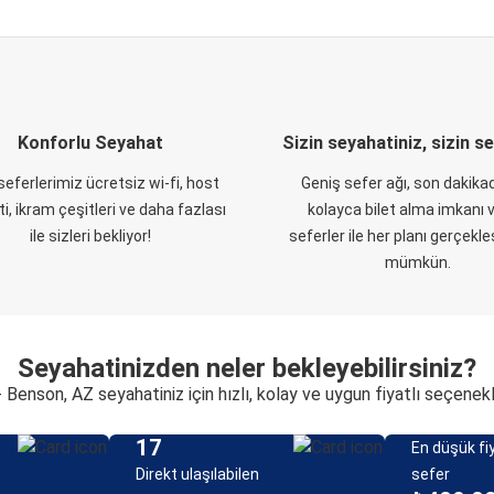
Konforlu Seyahat
Sizin seyahatiniz, sizin s
eferlerimiz ücretsiz wi-fi, host
Geniş sefer ağı, son dakikad
i, ikram çeşitleri ve daha fazlası
kolayca bilet alma imkanı v
ile sizleri bekliyor!
seferler ile her planı gerçekl
mümkün.
Seyahatinizden neler bekleyebilirsiniz?
- Benson, AZ seyahatiniz için hızlı, kolay ve uygun fiyatlı seçenek
17
En düşük fiy
Direkt ulaşılabilen
sefer