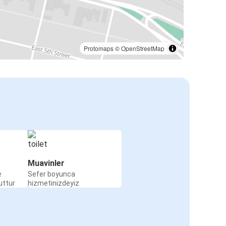
Protomaps
©
OpenStreetMap
Muavinler
e
Sefer boyunca
uttur
hizmetinizdeyiz