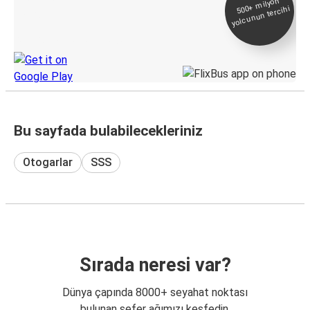
500+
milyon
yolcunun tercihi
Takip
KamilKoc uygulamasını keşfedin
Bu sayfada bulabilecekleriniz
Otogarlar
SSS
Sırada neresi var?
Dünya çapında 8000+ seyahat noktası
bulunan sefer ağımızı keşfedin.