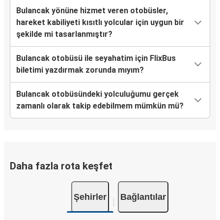
Bulancak
Bulancak yönüne hizmet veren otobüsler,
Turgutlu
hareket kabiliyeti kısıtlı yolcular için uygun bir
şekilde mi tasarlanmıştır?
Burdur
Bulancak
Bulancak otobüsü ile seyahatim için FlixBus
biletimi yazdırmak zorunda mıyım?
Tekkeköy
Bulancak
Bulancak otobüsündeki yolculuğumu gerçek
zamanlı olarak takip edebilmem mümkün mü?
Çanakkale
Bulancak
Muğla
Bulancak
Daha fazla rota keşfet
Bulancak
Şehirler
Bağlantılar
Beşikdüzü