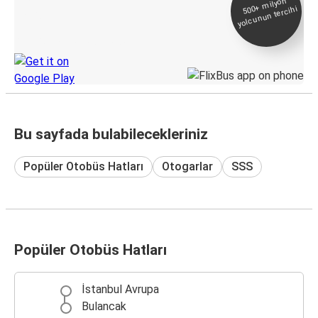
500+
milyon
yolcunun tercihi
Takip
KamilKoc uygulamasını keşfedin
Bu sayfada bulabilecekleriniz
Popüler Otobüs Hatları
Otogarlar
SSS
Popüler Otobüs Hatları
İstanbul Avrupa
Bulancak