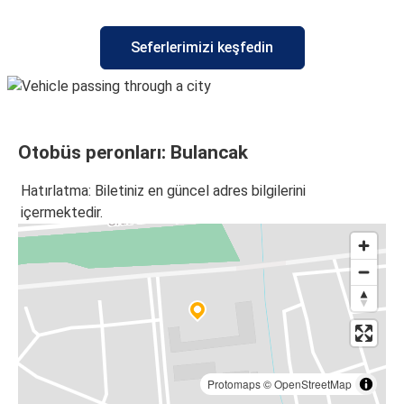
Antalya
Seferlerimizi keşfedin
Bulancak
Çarşamba
Bulancak
Otobüs peronları: Bulancak
Bulancak
Kayaş
Hatırlatma: Biletiniz en güncel adres bilgilerini
içermektedir.
Bingöl
Bulancak
Aksaray
Bulancak
Bulancak
Trabzon
Protomaps
©
OpenStreetMap