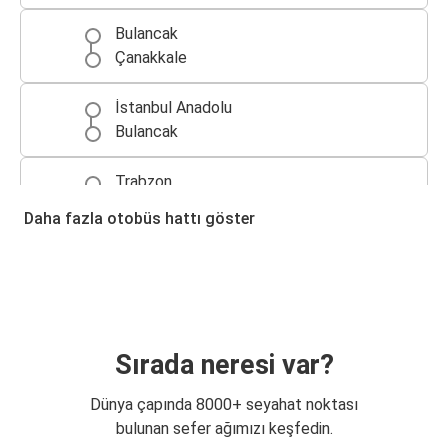
Bulancak
Çanakkale
İstanbul Anadolu
Bulancak
Trabzon
Bulancak
Daha fazla otobüs hattı göster
Bulancak
İstanbul Anadolu
Bulancak
İstanbul Avrupa
Sırada neresi var?
Ankara
Dünya çapında 8000+ seyahat noktası
Bulancak
bulunan sefer ağımızı keşfedin.