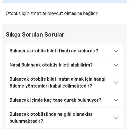
Bulancak
İnegöl
Otobüs içi hizmetler mevcut olmasına bağlıdır
Bulancak
Isparta
Sıkça Sorulan Sorular
Bulancak
Bulancak otobüs bileti fiyatı ne kadardır?
Bodrum
Nasıl Bulancak otobüs bileti alabilirim?
Bulancak
Çorum
Bulancak otobüs bileti satın almak için hangi
ödeme yöntemleri kabul edilmektedir?
Bulancak
M.Kemal Paşa
Bulancak içinde kaç tane durak bulunuyor?
Bandırma
Bulancak otobüsünde ne gibi olanaklar
Bulancak
bulunmaktadır?