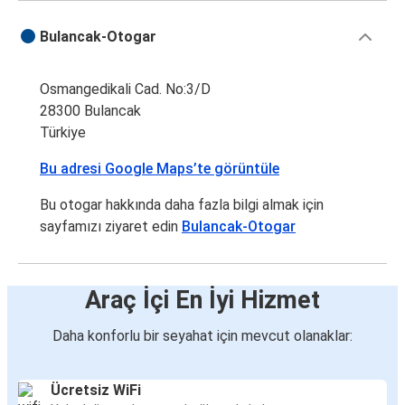
Bulancak
Bulancak-Otogar
Terme
Osmangedikali Cad. No:3/D
Bulancak
28300 Bulancak
Kırıkkale
Türkiye
Bulancak
Bu adresi Google Maps’te görüntüle
Patnos
Bu otogar hakkında daha fazla bilgi almak için
Bulancak
sayfamızı ziyaret edin
Bulancak-Otogar
Çarşamba
Bulancak
Araç İçi En İyi Hizmet
Avanos
Daha konforlu bir seyahat için mevcut olanaklar:
Gemlik
Bulancak
Ücretsiz WiFi