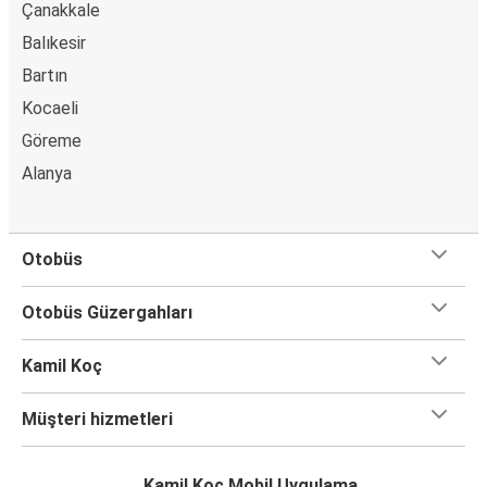
Erzurum
Çanakkale
Bulancak
Balıkesir
Bartın
Bulancak
Kocaeli
Erzurum
Göreme
Sorgun
Alanya
Bulancak
Bulancak
Otobüs
Sürmene
Otobüs Güzergahları
Bozüyük
Bulancak
Kamil Koç
Bulancak
Müşteri hizmetleri
Bursa
Kamil Koç Mobil Uygulama