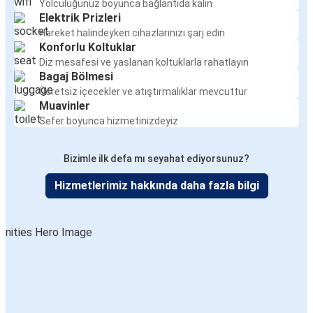
Yolculuğunuz boyunca bağlantıda kalın
Kırıkkale
Elektrik Prizleri
Bulancak
Hareket halindeyken cihazlarınızı şarj edin
Konforlu Koltuklar
Diz mesafesi ve yaslanan koltuklarla rahatlayın
Bolu
Bagaj Bölmesi
Bulancak
Ücretsiz içecekler ve atıştırmalıklar mevcuttur
Muavinler
Ünye
Sefer boyunca hizmetinizdeyiz
Bulancak
Bizimle ilk defa mı seyahat ediyorsunuz?
Sakarya
Hizmetlerimiz hakkında daha fazla bilgi
Bulancak
İzmir
Bulancak
Beşikdüzü
Bulancak